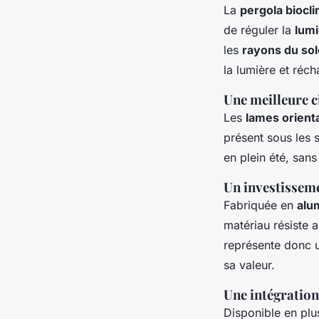
La
pergola biocl
de réguler la
lum
les
rayons du sol
la lumière et réch
Une meilleure ci
Les
lames orient
présent sous les 
en plein été, sans
Un investissem
Fabriquée en
alu
matériau résiste 
représente donc u
sa valeur.
Une intégratio
Disponible en plu