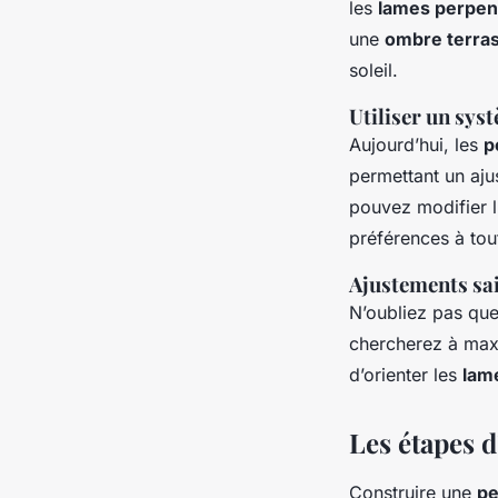
les
lames perpen
une
ombre terra
soleil.
Utiliser un sys
Aujourd’hui, les
p
permettant un aju
pouvez modifier l
préférences à tou
Ajustements sa
N’oubliez pas que 
chercherez à maxi
d’orienter les
lam
Les étapes d
Construire une
pe