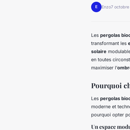
E
Enzo
7 octobr
Les
pergolas bio
transformant les
solaire
modulable
en toutes circon
maximiser l’
ombr
Pourquoi ch
Les
pergolas bio
moderne et techn
pourquoi opter po
Un espace modul