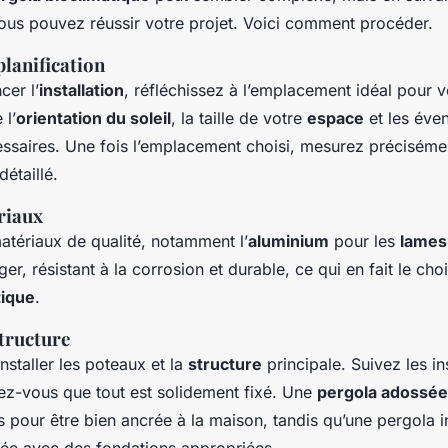
ous pouvez réussir votre projet. Voici comment procéder.
planification
er l’
installation
, réfléchissez à l’emplacement idéal pour 
 l’
orientation du soleil
, la taille de votre
espace
et les éven
essaires. Une fois l’emplacement choisi, mesurez précisémen
étaillé.
riaux
tériaux de qualité, notamment l’
aluminium
pour les
lames
ger, résistant à la corrosion et durable, ce qui en fait le cho
tique
.
tructure
taller les poteaux et la
structure
principale. Suivez les in
rez-vous que tout est solidement fixé. Une
pergola adossée
es pour être bien ancrée à la maison, tandis qu’une pergola
isée avec des fondations appropriées.