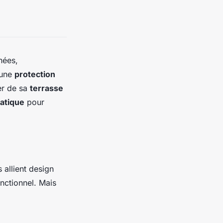
nées,
 une
protection
ter de sa
terrasse
matique
pour
 allient design
nctionnel. Mais