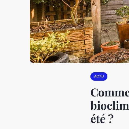
ACTU
Commen
bioclim
été ?