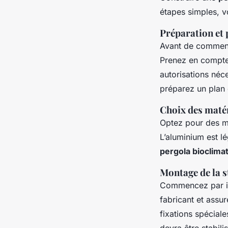
étapes simples, v
Préparation et 
Avant de commenc
Prenez en compte
autorisations néc
préparez un plan d
Choix des maté
Optez pour des ma
L’aluminium est lé
pergola bioclima
Montage de la s
Commencez par ins
fabricant et assu
fixations spécial
devra être stabil