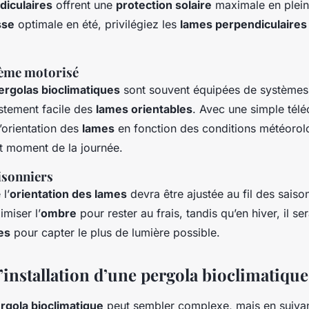
diculaires
offrent une
protection solaire
maximale en plein
sse
optimale en été, privilégiez les
lames perpendiculaires
tème motorisé
ergolas bioclimatiques
sont souvent équipées de systèmes
stement facile des
lames orientables
. Avec une simple té
’orientation des
lames
en fonction des conditions météorol
t moment de la journée.
isonniers
l’
orientation des lames
devra être ajustée au fil des saiso
miser l’
ombre
pour rester au frais, tandis qu’en hiver, il se
es
pour capter le plus de lumière possible.
’installation d’une pergola bioclimatique
rgola bioclimatique
peut sembler complexe, mais en suiva