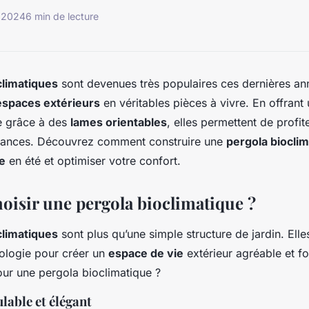
e 2024
6 min de lecture
climatiques
sont devenues très populaires ces dernières an
espaces extérieurs
en véritables pièces à vivre. En offrant
 grâce à des
lames orientables
, elles permettent de profi
stances. Découvrez comment construire une
pergola biocli
e
en été et optimiser votre confort.
oisir une pergola bioclimatique ?
climatiques
sont plus qu’une simple structure de jardin. Elles
ologie pour créer un
espace de vie
extérieur agréable et fo
ur une pergola bioclimatique ?
able et élégant