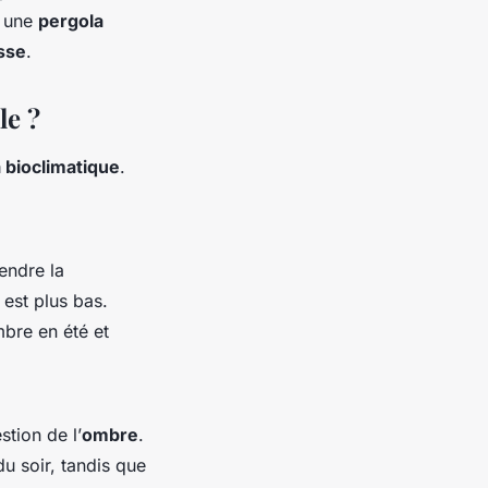
z une
pergola
sse
.
le ?
 bioclimatique
.
rendre la
l est plus bas.
mbre en été et
stion de l’
ombre
.
du soir, tandis que