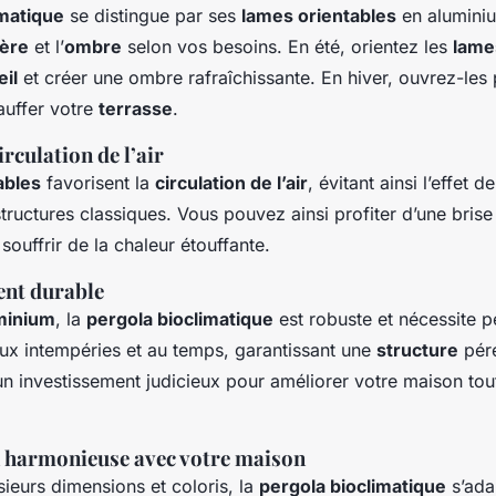
imatique
se distingue par ses
lames orientables
en aluminiu
ière
et l’
ombre
selon vos besoins. En été, orientez les
lame
eil
et créer une ombre rafraîchissante. En hiver, ouvrez-les p
auffer votre
terrasse
.
rculation de l’air
ables
favorisent la
circulation de l’air
, évitant ainsi l’effet 
structures classiques. Vous pouvez ainsi profiter d’une bri
 souffrir de la chaleur étouffante.
ent durable
minium
, la
pergola bioclimatique
est robuste et nécessite p
aux intempéries et au temps, garantissant une
structure
pére
n investissement judicieux pour améliorer votre maison to
n harmonieuse avec votre maison
sieurs dimensions et coloris, la
pergola bioclimatique
s’ada