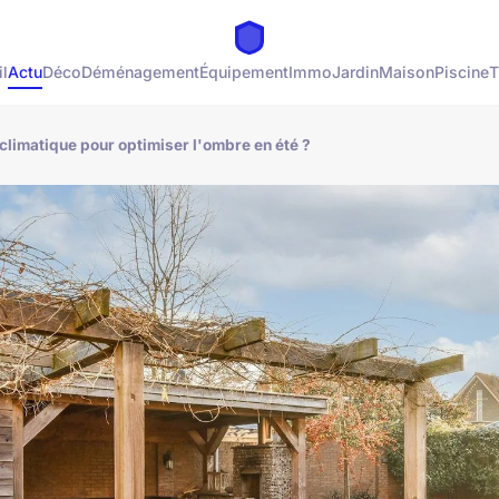
l
Actu
Déco
Déménagement
Équipement
Immo
Jardin
Maison
Piscine
T
limatique pour optimiser l'ombre en été ?