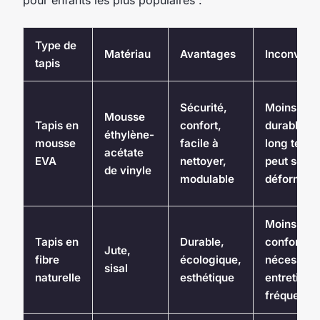
Type de
Matériau
Avantages
Inconvéni
tapis
Sécurité,
Moins
Mousse
Tapis en
confort,
durable à
éthylène-
mousse
facile à
long terme
acétate
EVA
nettoyer,
peut se
de vinyle
modulable
déformer
Moins
Tapis en
Durable,
confortabl
Jute,
fibre
écologique,
nécessite 
sisal
naturelle
esthétique
entretien
fréquent