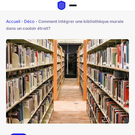
Accueil
›
Déco
›
Comment intégrer une bibliothèque murale
dans un couloir étroit?