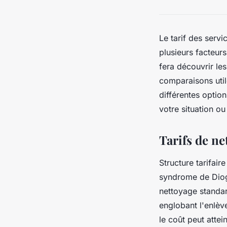
Le tarif des serv
plusieurs facteur
fera découvrir le
comparaisons utile
différentes optio
votre situation ou
Tarifs de n
Structure tarifair
syndrome de Diog
nettoyage standa
englobant l'enlèv
le coût peut atte