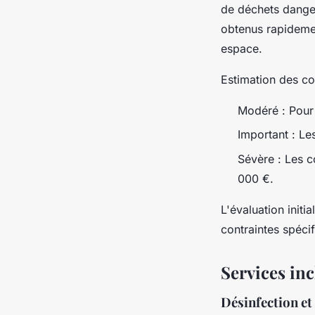
de déchets danger
obtenus rapidem
espace.
Estimation des c
Modéré : Pour 
Important : L
Sévère : Les c
000 €.
L'évaluation initi
contraintes spécif
Services inc
Désinfection et