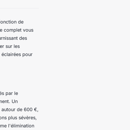
fonction de
ide complet vous
urnissant des
er sur les
 éclairées pour
és par le
ment. Un
 autour de 600 €,
ons plus sévères,
me l'élimination