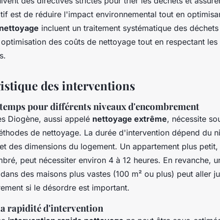
ivent des directives strictes pour trier les déchets et assurer
tif est de réduire l'impact environnemental tout en optimisa
 nettoyage
incluent un traitement systématique des déchet
 optimisation des coûts de nettoyage tout en respectant les
s.
istique des interventions
 temps pour différents niveaux d'encombrement
ès Diogène, aussi appelé
nettoyage extrême
, nécessite so
éthodes de nettoyage. La durée d'intervention dépend du n
t des dimensions du logement. Un appartement plus petit,
ré, peut nécessiter environ 4 à 12 heures. En revanche, u
dans des maisons plus vastes (100 m² ou plus) peut aller j
rement si le désordre est important.
a rapidité d'intervention