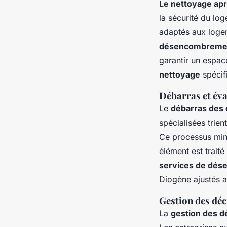
Le nettoyage ap
la sécurité du log
adaptés aux logem
désencombreme
garantir un espac
nettoyage
spécifi
Débarras et év
Le
débarras des
spécialisées trie
Ce processus minu
élément est trait
services de dé
Diogène ajustés a
Gestion des déch
La
gestion des d