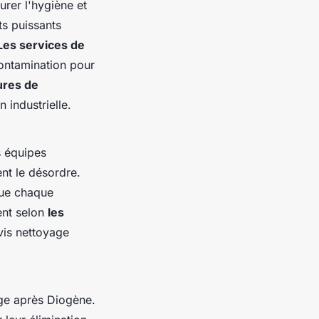
rer l'hygiène et
ts puissants
Les services de
contamination pour
ures de
 industrielle.
s équipes
ent le désordre.
que chaque
ent selon
les
evis nettoyage
age après Diogène.