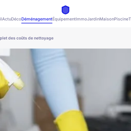
l
Actu
Déco
Déménagement
Équipement
Immo
Jardin
Maison
Piscine
T
mplet des coûts de nettoyage