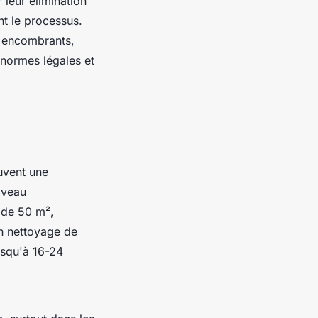
 leur élimination
nt le processus.
s encombrants,
 normes légales et
uvent une
iveau
 de 50 m²,
n nettoyage de
usqu'à 16-24