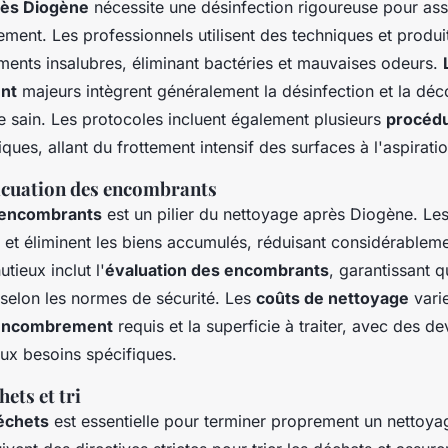
rès Diogène
nécessite une désinfection rigoureuse pour assu
ement. Les professionnels utilisent des techniques et produi
ents insalubres, éliminant bactéries et mauvaises odeurs.
nt
majeurs intègrent généralement la désinfection et la dé
e sain. Les protocoles incluent également plusieurs
procéd
ques, allant du frottement intensif des surfaces à l'aspiration
acuation des encombrants
 encombrants
est un pilier du nettoyage après Diogène. Le
nt et éliminent les biens accumulés, réduisant considérablem
tieux inclut l'
évaluation des encombrants
, garantissant 
é selon les normes de sécurité. Les
coûts de nettoyage
vari
sencombrement
requis et la superficie à traiter, avec des d
ux besoins spécifiques.
ets et tri
échets
est essentielle pour terminer proprement un nettoy