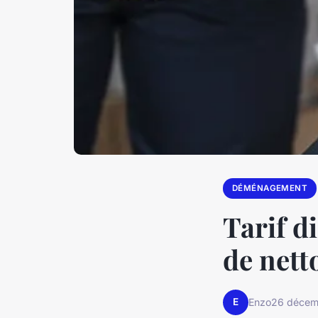
DÉMÉNAGEMENT
Tarif d
de nett
E
Enzo
26 décem